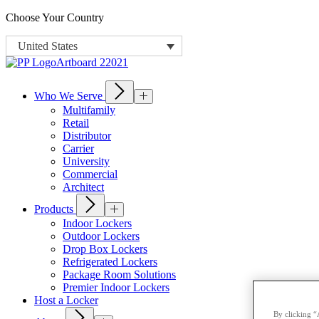
Choose Your Country
United States
Who We Serve
Multifamily
Retail
Distributor
Carrier
University
Commercial
Architect
Products
Indoor Lockers
Outdoor Lockers
Drop Box Lockers
Refrigerated Lockers
Package Room Solutions
Premier Indoor Lockers
Host a Locker
By clicking “