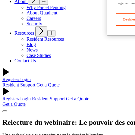
About
usage, and ass
Why Parcel Pending
About Quadient
Careers
Cookies
Security
Resources
Resident Resources
Blog
News
Case Studies
Contact Us
Register/Login
Resident Support
Get a Quote
Register/Login
Resident Support
Get a Quote
Get a Quote
Relecture du webinaire: Le pouvoir des co