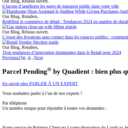
Our Blog
,
Réseau ouvert
,
6 façons d’améliorer les gares de transport public dans votre ville
Our Blog
,
Retailers
,
Redéfinir le commerce de détail : Tendances 2024 en matière de durabil
Our Blog
,
Réseau ouvert
,
L’essor des livraisons sans contact dans les espaces publics : comment
Our Blog
,
Retailers
,
Trois tendances d’innovation dominantes dans le Retail pour 2024
Previous
2
3
4
...
6
...
Next
®
Parcel Pending
by Quadient : bien plus q
En savoir plus
PARLER À UN EXPERT
Vous souhaitez parler à l’un de nos experts ?
Par téléphone
Un numéro unique pour répondre à toutes vos demandes :
Notre service de Relation Client est à votre disposition du Lundi au J