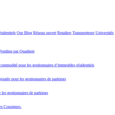
sidentiels
Our Blog
Réseau ouvert
Retailers
Transporteurs
Universités
 Pending par Quadient
 commodité pour les gestionnaires d’immeubles résidentiels
joutée pour les gestionnaires de parkings
 les gestionnaires de parkings
es Consignes.