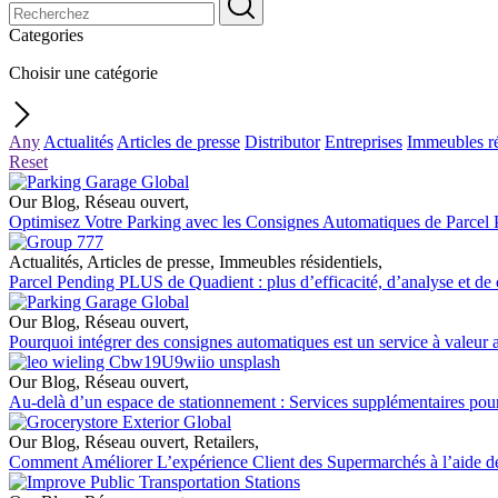
Categories
Choisir une catégorie
Any
Actualités
Articles de presse
Distributor
Entreprises
Immeubles ré
Reset
Our Blog
,
Réseau ouvert
,
Optimisez Votre Parking avec les Consignes Automatiques de Parcel
Actualités
,
Articles de presse
,
Immeubles résidentiels
,
Parcel Pending PLUS de Quadient : plus d’efficacité, d’analyse et de
Our Blog
,
Réseau ouvert
,
Pourquoi intégrer des consignes automatiques est un service à valeur a
Our Blog
,
Réseau ouvert
,
Au-delà d’un espace de stationnement : Services supplémentaires pour
Our Blog
,
Réseau ouvert
,
Retailers
,
Comment Améliorer L’expérience Client des Supermarchés à l’aide d