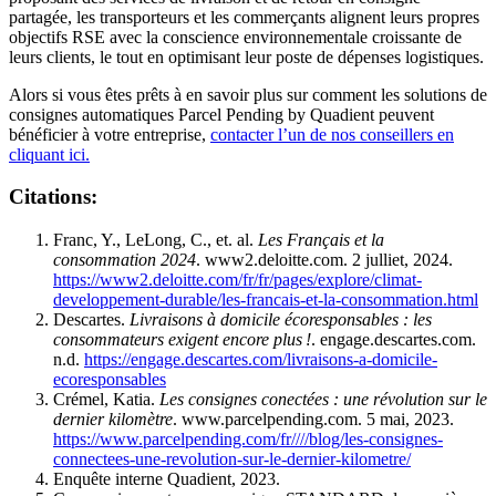
partagée, les transporteurs et les commerçants alignent leurs propres
objectifs RSE avec la conscience environnementale croissante de
leurs clients, le tout en optimisant leur poste de dépenses logistiques.
Alors si vous êtes prêts à en savoir plus sur comment les solutions de
consignes automatiques Parcel Pending by Quadient peuvent
bénéficier à votre entreprise,
contacter l’un de nos conseillers en
cliquant ici.
Citations:
Franc, Y., LeLong, C., et. al.
Les Français et la
consommation 2024
. www2.deloitte.com. 2 julliet, 2024.
https://www2.deloitte.com/fr/fr/pages/explore/climat-
developpement-durable/les-francais-et-la-consommation.html
Descartes.
Livraisons à domicile écoresponsables : les
consommateurs exigent encore plus !
. engage.descartes.com.
n.d.
https://engage.descartes.com/livraisons-a-domicile-
ecoresponsables
Crémel, Katia.
Les consignes conectées : une révolution sur le
dernier kilomètre
. www.parcelpending.com. 5 mai, 2023.
https://www.parcelpending.com/fr////blog/les-consignes-
connectees-une-revolution-sur-le-dernier-kilometre/
Enquête interne Quadient, 2023.