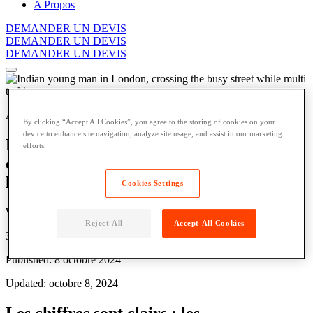
A Propos
DEMANDER UN DEVIS
DEMANDER UN DEVIS
DEMANDER UN DEVIS
Actualités
By clicking “Accept All Cookies”, you agree to the storing of cookies on your
device to enhance site navigation, analyze site usage, and assist in our marketing
Des livraisons et des retours de colis plus
efforts.
durables avec la nouvelle génération de
lockers Parcel Pending by Quadient
Cookies Settings
Written by: Parcel Pending By Quadient
Reject All
Accept All Cookies
3 Min Read
Published: 8 octobre 2024
Updated: octobre 8, 2024