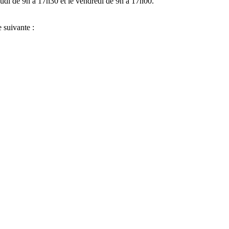
eudi de 9h à 17h30 et le vendredi de 9h à 17h00.
 suivante :