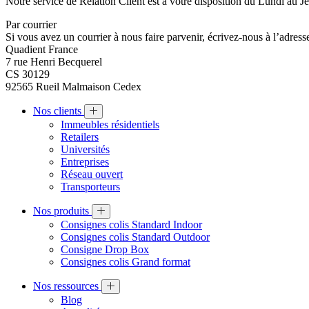
Notre service de Relation Client est à votre disposition du Lundi au J
Par courrier
Si vous avez un courrier à nous faire parvenir, écrivez-nous à l’adresse
Quadient France
7 rue Henri Becquerel
CS 30129
92565 Rueil Malmaison Cedex
Nos clients
Immeubles résidentiels
Retailers
Universités
Entreprises
Réseau ouvert
Transporteurs
Nos produits
Consignes colis Standard Indoor
Consignes colis Standard Outdoor
Consigne Drop Box
Consignes colis Grand format
Nos ressources
Blog