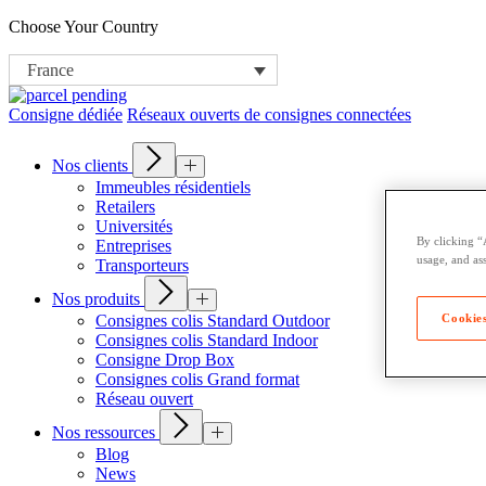
Choose Your Country
France
Consigne dédiée
Réseaux ouverts de consignes connectées
Nos clients
Immeubles résidentiels
Retailers
Universités
By clicking “
Entreprises
usage, and ass
Transporteurs
Nos produits
Cookies
Consignes colis Standard Outdoor
Consignes colis Standard Indoor
Consigne Drop Box
Consignes colis Grand format
Réseau ouvert
Nos ressources
Blog
News