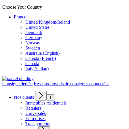
Choose Your Country
France
United Kingdom/Ireland
United States
Denmark
Germany
Norway
Sweden
Australia (English)
Canada (French)
Canada
Italy (Italian)
Consigne dédiée
Réseaux ouverts de consignes connectées
Nos clients
Immeubles résidentiels
Retailers
Universités
Entreprises
Transporteurs