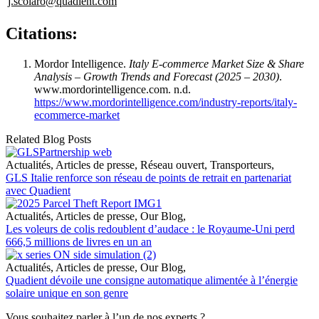
j.scolaro@quadient.com
Citations:
Mordor Intelligence.
Italy E-commerce Market Size & Share
Analysis – Growth Trends and Forecast (2025 – 2030)
.
www.mordorintelligence.com. n.d.
https://www.mordorintelligence.com/industry-reports/italy-
ecommerce-market
Related Blog Posts
Actualités
,
Articles de presse
,
Réseau ouvert
,
Transporteurs
,
GLS Italie renforce son réseau de points de retrait en partenariat
avec Quadient
Actualités
,
Articles de presse
,
Our Blog
,
Les voleurs de colis redoublent d’audace : le Royaume-Uni perd
666,5 millions de livres en un an
Actualités
,
Articles de presse
,
Our Blog
,
Quadient dévoile une consigne automatique alimentée à l’énergie
solaire unique en son genre
Vous souhaitez parler à l’un de nos experts ?