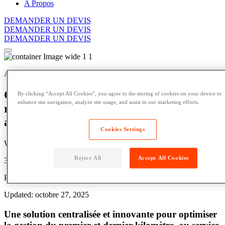
A Propos
DEMANDER UN DEVIS
DEMANDER UN DEVIS
DEMANDER UN DEVIS
Actualités
Quadient poursuit l’expansion de son
By clicking “Accept All Cookies”, you agree to the storing of cookies on your device to
enhance site navigation, analyze site usage, and assist in our marketing efforts.
réseau européen de consignes
automatiques avec un lancement en Italie
Cookies Settings
Written by: Parcel Pending
Reject All
Accept All Cookies
3 Min Read
Published: 27 octobre 2025
Updated: octobre 27, 2025
Une solution centralisée et innovante pour optimiser