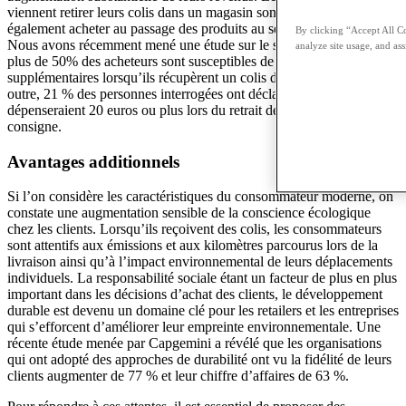
viennent retirer leurs colis dans un magasin sont nombreux à
également acheter au passage des produits au sein de cette enseigne.
By clicking “Accept All Co
Nous avons récemment mené une étude sur le sujet qui montre que
analyze site usage, and ass
plus de 50% des acheteurs sont susceptibles de faire des achats
supplémentaires lorsqu’ils récupèrent un colis dans une enseigne. En
outre, 21 % des personnes interrogées ont déclaré qu’elles
dépenseraient 20 euros ou plus lors du retrait de leur colis en
consigne.
Avantages additionnels
Si l’on considère les caractéristiques du consommateur moderne, on
constate une augmentation sensible de la conscience écologique
chez les clients. Lorsqu’ils reçoivent des colis, les consommateurs
sont attentifs aux émissions et aux kilomètres parcourus lors de la
livraison ainsi qu’à l’impact environnemental de leurs déplacements
individuels. La responsabilité sociale étant un facteur de plus en plus
important dans les décisions d’achat des clients, le développement
durable est devenu un domaine clé pour les retailers et les entreprises
qui s’efforcent d’améliorer leur empreinte environnementale. Une
récente étude menée par Capgemini a révélé que les organisations
qui ont adopté des approches de durabilité ont vu la fidélité de leurs
clients augmenter de 77 % et leur chiffre d’affaires de 63 %.