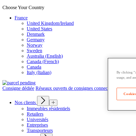
Choose Your Country
France
United Kingdom/Ireland
United States
Denmark
Germany
Norway
Sweden
Australia (English)
Canada (French)
Canada
Italy (Italian)
By clicking “
usage, and ass
Consigne dédiée
Réseaux ouverts de consignes connectées
Cookies
Nos clients
Immeubles résidentiels
Retailers
Universités
Entreprises
Transporteurs