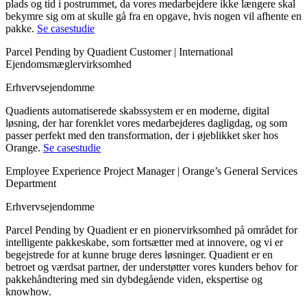
plads og tid i postrummet, da vores medarbejdere ikke længere skal
bekymre sig om at skulle gå fra en opgave, hvis nogen vil afhente en
pakke.
Se casestudie
Parcel Pending by Quadient Customer | International
Ejendomsmæglervirksomhed
Erhvervsejendomme
Quadients automatiserede skabssystem er en moderne, digital
løsning, der har forenklet vores medarbejderes dagligdag, og som
passer perfekt med den transformation, der i øjeblikket sker hos
Orange.
Se casestudie
Employee Experience Project Manager | Orange’s General Services
Department
Erhvervsejendomme
Parcel Pending by Quadient er en pionervirksomhed på området for
intelligente pakkeskabe, som fortsætter med at innovere, og vi er
begejstrede for at kunne bruge deres løsninger. Quadient er en
betroet og værdsat partner, der understøtter vores kunders behov for
pakkehåndtering med sin dybdegående viden, ekspertise og
knowhow.