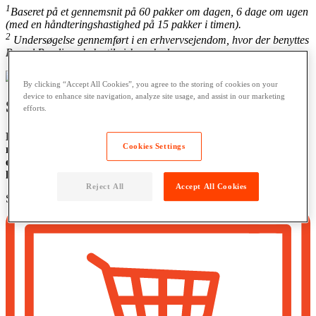
1
Baseret på et gennemsnit på 60 pakker om dagen, 6 dage om ugen
(med en håndteringshastighed på 15 pakker i timen).
2
Undersøgelse gennemført i en erhvervsejendom, hvor der benyttes
Parcel Pending-skabe til virksomheder.
By clicking “Accept All Cookies”, you agree to the storing of cookies on your
device to enhance site navigation, analyze site usage, and assist in our marketing
Sådan
fungerer det
efforts.
Brug pakkeskabe til erhvervsvirksomheder til at tilbyde sikker,
Cookies Settings
moderne pakkehåndtering til administratorer af
erhvervsejendomme og offentlige bygninger, hvor der
håndteres store mængder leveringer og returneringer.
Reject All
Accept All Cookies
Step 1