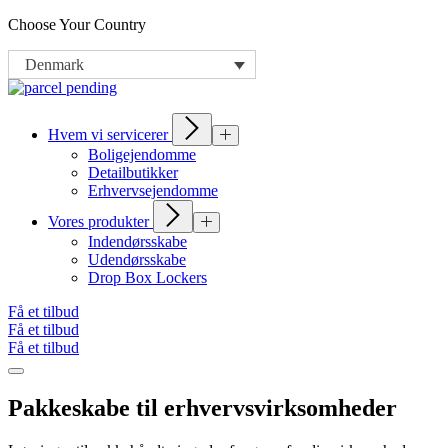
Choose Your Country
Denmark
Hvem vi servicerer
Boligejendomme
Detailbutikker
Erhvervsejendomme
Vores produkter
Indendørsskabe
Udendørsskabe
Drop Box Lockers
Få et tilbud
Få et tilbud
Få et tilbud
Pakkeskabe til erhvervsvirksomheder