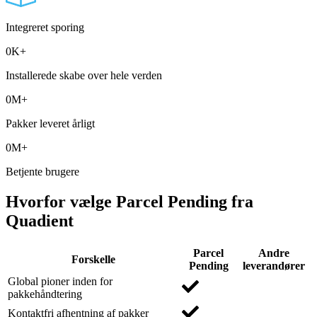
Integreret sporing
0
K+
Installerede skabe over hele verden
0
M+
Pakker leveret årligt
0
M+
Betjente brugere
Hvorfor vælge Parcel Pending fra
Quadient
Parcel
Andre
Forskelle
Pending
leverandører
Global pioner inden for
pakkehåndtering
Kontaktfri afhentning af pakker