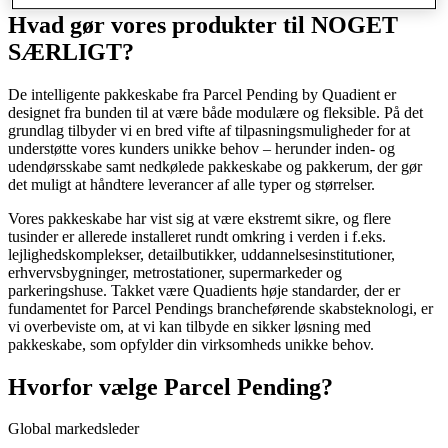
Hvad gør
vores produkter
til NOGET
SÆRLIGT?
De intelligente pakkeskabe fra Parcel Pending by Quadient er
designet fra bunden til at være både modulære og fleksible. På det
grundlag tilbyder vi en bred vifte af tilpasningsmuligheder for at
understøtte vores kunders unikke behov – herunder inden- og
udendørsskabe samt nedkølede pakkeskabe og pakkerum, der gør
det muligt at håndtere leverancer af alle typer og størrelser.
Vores pakkeskabe har vist sig at være ekstremt sikre, og flere
tusinder er allerede installeret rundt omkring i verden i f.eks.
lejlighedskomplekser, detailbutikker, uddannelsesinstitutioner,
erhvervsbygninger, metrostationer, supermarkeder og
parkeringshuse. Takket være Quadients høje standarder, der er
fundamentet for Parcel Pendings brancheførende skabsteknologi, er
vi overbeviste om, at vi kan tilbyde en sikker løsning med
pakkeskabe, som opfylder din virksomheds unikke behov.
Hvorfor vælge
Parcel Pending?
Global markedsleder