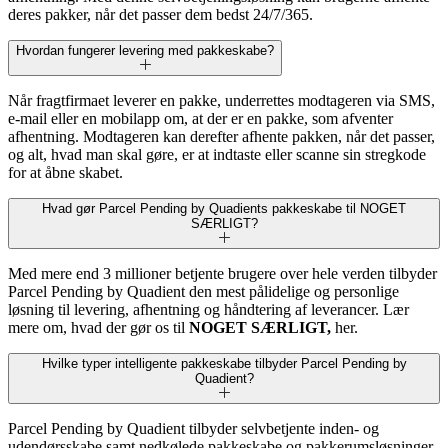
deres pakker, når det passer dem bedst 24/7/365.
Hvordan fungerer levering med pakkeskabe?
Når fragtfirmaet leverer en pakke, underrettes modtageren via SMS,
e-mail eller en mobilapp om, at der er en pakke, som afventer
afhentning. Modtageren kan derefter afhente pakken, når det passer,
og alt, hvad man skal gøre, er at indtaste eller scanne sin stregkode
for at åbne skabet.
Hvad gør Parcel Pending by Quadients pakkeskabe til NOGET
SÆRLIGT?
Med mere end 3 millioner betjente brugere over hele verden tilbyder
Parcel Pending by Quadient den mest pålidelige og personlige
løsning til levering, afhentning og håndtering af leverancer. Lær
mere om, hvad der gør os til
NOGET SÆRLIGT,
her.
Hvilke typer intelligente pakkeskabe tilbyder Parcel Pending by
Quadient?
Parcel Pending by Quadient tilbyder selvbetjente inden- og
udendørsskabe samt nedkølede pakkeskabe og pakkerumsløsninger,