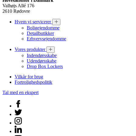
Hovedkontor i Danmark
Valhøjs Allé 176
2610 Rødovre
Hvem vi servicerer
Boligejendomme
Detailbutikker
Erhvervsejendomme
Vores produkter
Indendørsskabe
Udendørsskabe
Drop Box Lockers
Vilkår for brug
Fortrolighedspolitik
Tal med en ekspert