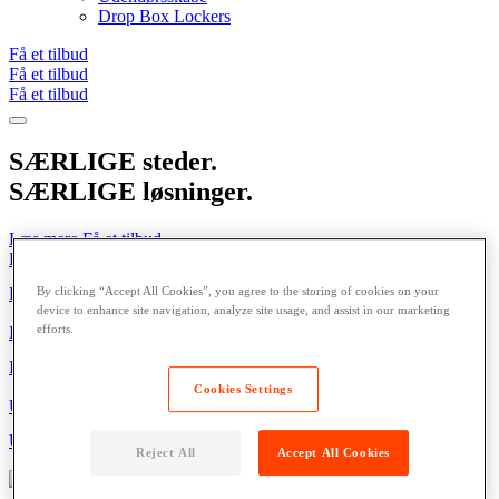
Drop Box Lockers
Få et tilbud
Få et tilbud
Få et tilbud
SÆRLIGE steder.
SÆRLIGE løsninger.
Læs mere
Få et tilbud
Drop Box Lockers
Drop Box Lockers
By clicking “Accept All Cookies”, you agree to the storing of cookies on your
Læs mere
device to enhance site navigation, analyze site usage, and assist in our marketing
efforts.
Indendørsskabe
Indendørsskabe
Læs mere
Cookies Settings
Udendørsskabe
Udendørsskabe
Reject All
Accept All Cookies
Læs mere