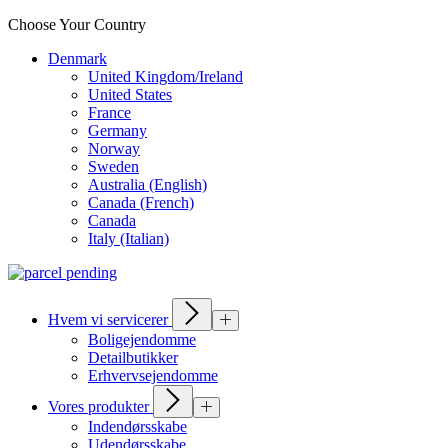
Choose Your Country
Denmark
United Kingdom/Ireland
United States
France
Germany
Norway
Sweden
Australia (English)
Canada (French)
Canada
Italy (Italian)
Hvem vi servicerer
Boligejendomme
Detailbutikker
Erhvervsejendomme
Vores produkter
Indendørsskabe
Udendørsskabe