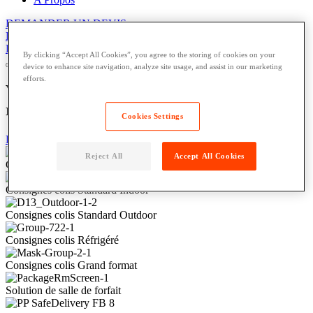
DEMANDER UN DEVIS
DEMANDER UN DEVIS
DEMANDER UN DEVIS
By clicking “Accept All Cookies”, you agree to the storing of cookies on your
device to enhance site navigation, analyze site usage, and assist in our marketing
efforts.
Vous simplifier la gestion des livraisons et
retours colis
Cookies Settings
EN SAVOIR PLUS
PARLER À UN EXPERT
Reject All
Accept All Cookies
Consigne Drop Box
Consignes colis Standard Indoor
Consignes colis Standard Outdoor
Consignes colis Réfrigéré
Consignes colis Grand format
Solution de salle de forfait