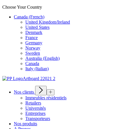
Choose Your Country
Canada (French)
United Kingdom/Ireland
United States
Denmark
France
Germany
Norway
Sweden
Australia (English)
Canada
Italy (Italian)
Nos clients
Immeubles résidentiels
Retailers
Universités
Entreprises
Transporteurs
Nos produits
A Propos