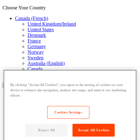
Choose Your Country
Canada (French)
United Kingdom/Ireland
United States
Denmark
France
Germany
Norway
Sweden
Australia (English)
Canada
Italy (Italian)
By clicking “Accept All Cookies”, you agree to the storing of cookies on your
device to enhance site navigation, analyze site usage, and assist in our marketing
efforts.
Nos clients
Immeubles résidentiels
Retailers
Cookies Settings
Universités
Entreprises
Transporteurs
Reject All
Accept All Cookies
Nos produits
A Propos