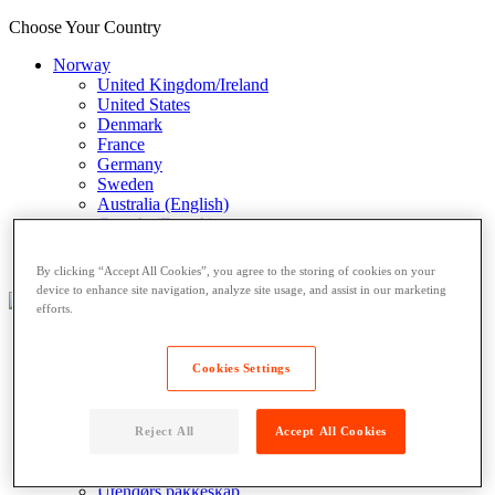
Choose Your Country
Norway
United Kingdom/Ireland
United States
Denmark
France
Germany
Sweden
Australia (English)
Canada (French)
Canada
Italy (Italian)
By clicking “Accept All Cookies”, you agree to the storing of cookies on your
device to enhance site navigation, analyze site usage, and assist in our marketing
efforts.
Hvilke kunder har vi
Cookies Settings
Boligsameier
Detaljhandel
Bedrifter og kontorfellesskap
Reject All
Accept All Cookies
Våre produkter
Innendørs pakkeskap
Utendørs pakkeskap