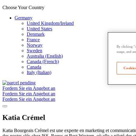
Choose Your Country
Germany
United Kingdom/Ireland
United States
Denmark
France
Norway
By clicking “
Sweden
usage, and ass
Australia (English)
Canada (French)
Canada
Cookies
Italy (Italian)
Fordern Sie ein Angebot an
Fordern Sie ein Angebot an
Fordern Sie ein Angebot an
Katia Crémel
Katia Bourgeais Crémel est une experte en marketing et communicati
des postes clés chez ISS, Regus et Best Western, où elle a piloté des