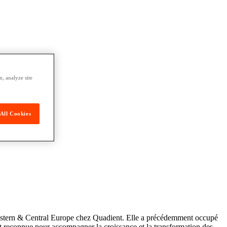
, analyze site
All Cookies
estern & Central Europe chez Quadient. Elle a précédemment occupé
st reconnue pour accompagner la croissance et la transformation des