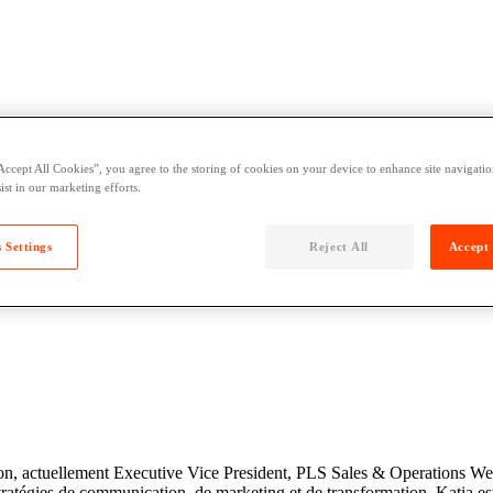
Accept All Cookies”, you agree to the storing of cookies on your device to enhance site navigation
ist in our marketing efforts.
 Settings
Reject All
Accept 
on, actuellement Executive Vice President, PLS Sales & Operations W
 stratégies de communication, de marketing et de transformation. Katia e