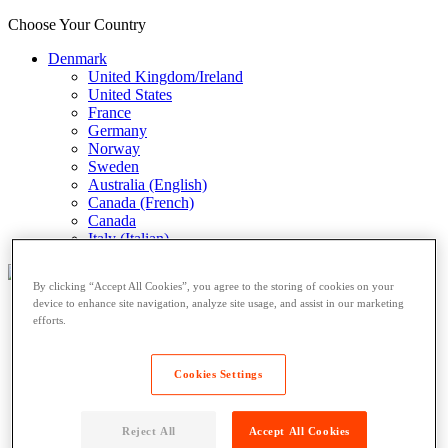
Choose Your Country
Denmark
United Kingdom/Ireland
United States
France
Germany
Norway
Sweden
Australia (English)
Canada (French)
Canada
Italy (Italian)
By clicking “Accept All Cookies”, you agree to the storing of cookies on your
device to enhance site navigation, analyze site usage, and assist in our marketing
Hvem vi servicerer
efforts.
Boligejendomme
Detailbutikker
Erhvervsejendomme
Cookies Settings
Vores produkter
Indendørsskabe
Reject All
Accept All Cookies
Udendørsskabe