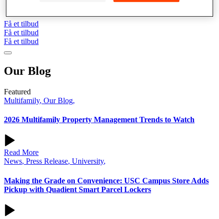
Drop Box Lockers
Få et tilbud
Få et tilbud
Få et tilbud
Our
Blog
Featured
Multifamily
,
Our Blog
,
2026 Multifamily Property Management Trends to Watch
Read More
News
,
Press Release
,
University
,
Making the Grade on Convenience: USC Campus Store Adds
Pickup with Quadient Smart Parcel Lockers