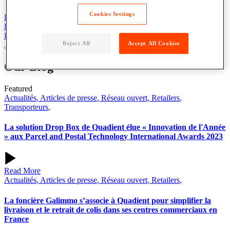
Cookies Settings
DEMANDER UN DEVIS
DEMANDER UN DEVIS
DEMANDER UN DEVIS
Reject All
Accept All Cookies
Our
Blog
Featured
Actualités
,
Articles de presse
,
Réseau ouvert
,
Retailers
,
Transporteurs
,
La solution Drop Box de Quadient élue « Innovation de l'Année
» aux Parcel and Postal Technology International Awards 2023
Read More
Actualités
,
Articles de presse
,
Réseau ouvert
,
Retailers
,
La foncière Galimmo s’associe à Quadient pour simplifier la
livraison et le retrait de colis dans ses centres commerciaux en
France