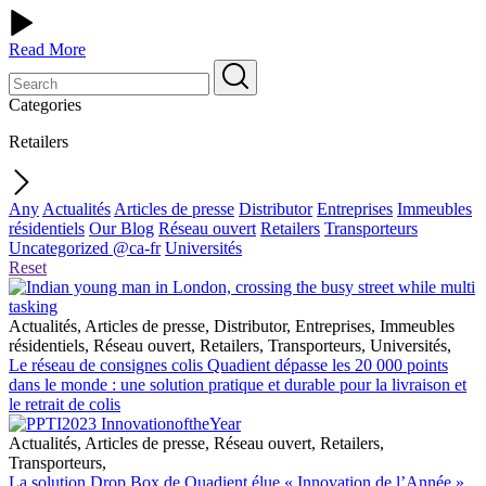
Read More
Categories
Retailers
Any
Actualités
Articles de presse
Distributor
Entreprises
Immeubles
résidentiels
Our Blog
Réseau ouvert
Retailers
Transporteurs
Uncategorized @ca-fr
Universités
Reset
Actualités
,
Articles de presse
,
Distributor
,
Entreprises
,
Immeubles
résidentiels
,
Réseau ouvert
,
Retailers
,
Transporteurs
,
Universités
,
Le réseau de consignes colis Quadient dépasse les 20 000 points
dans le monde : une solution pratique et durable pour la livraison et
le retrait de colis
Actualités
,
Articles de presse
,
Réseau ouvert
,
Retailers
,
Transporteurs
,
La solution Drop Box de Quadient élue « Innovation de l’Année »