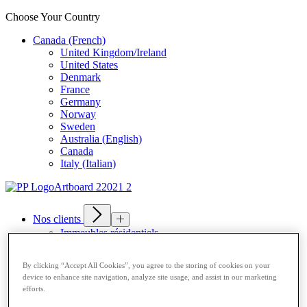
Choose Your Country
Canada (French)
United Kingdom/Ireland
United States
Denmark
France
Germany
Norway
Sweden
Australia (English)
Canada
Italy (Italian)
Nos clients
Immeubles résidentiels
Retailers
Universités
By clicking “Accept All Cookies”, you agree to the storing of cookies on your
Entreprises
device to enhance site navigation, analyze site usage, and assist in our marketing
Transporteurs
efforts.
Nos produits
A Propos