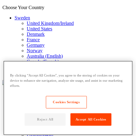
Choose Your Country
Sweden
United Kingdom/Ireland
United States
Denmark
France
Germany
Norway
Australia (English)
Canada (French)
Canada
Italy (Italian)
By clicking “Accept All Cookies”, you agree to the storing of cookies on your
device to enhance site navigation, analyze site usage, and assist in our marketing
efforts.
Vilka är våra produkter avsedda för?
Cookies Settings
Skåp för bostadsområden
Butiker
Kommersiella fastigheter
Reject All
Accept All Cookies
Våra produkter
Inomhusskåp
Utomhusskåp